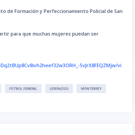
tuto de Formación y Perfeccionamiento Policial de San
partir para que muchas mujeres puedan ser
ubDq2tBUp8Cv8ivh2heef32w3ORH_-5vJrX8FEQZMjw/vi
FÚTBOL FEMENIL
LIDERAZGO
MONTERREY